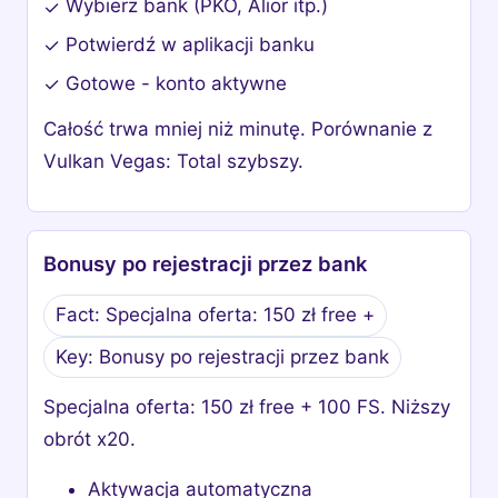
Wybierz bank (PKO, Alior itp.)
✓
Potwierdź w aplikacji banku
✓
Gotowe - konto aktywne
✓
Całość trwa mniej niż minutę. Porównanie z
Vulkan Vegas: Total szybszy.
Bonusy po rejestracji przez bank
Fact: Specjalna oferta: 150 zł free +
Key: Bonusy po rejestracji przez bank
Specjalna oferta: 150 zł free + 100 FS. Niższy
obrót x20.
Aktywacja automatyczna