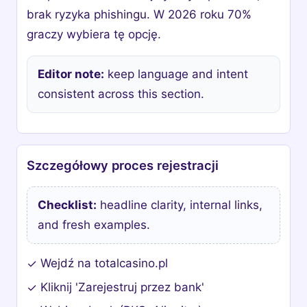
brak ryzyka phishingu. W 2026 roku 70%
graczy wybiera tę opcję.
Editor note:
keep language and intent
consistent across this section.
Szczegółowy proces rejestracji
Checklist:
headline clarity, internal links,
and fresh examples.
Wejdź na totalcasino.pl
✓
Kliknij 'Zarejestruj przez bank'
✓