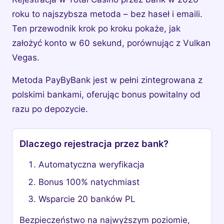
roku to najszybsza metoda – bez haseł i emaili.
Ten przewodnik krok po kroku pokaże, jak
założyć konto w 60 sekund, porównując z Vulkan
Vegas.
Metoda PayByBank jest w pełni zintegrowana z
polskimi bankami, oferując bonus powitalny od
razu po depozycie.
Dlaczego rejestracja przez bank?
Automatyczna weryfikacja
Bonus 100% natychmiast
Wsparcie 20 banków PL
Bezpieczeństwo na najwyższym poziomie,