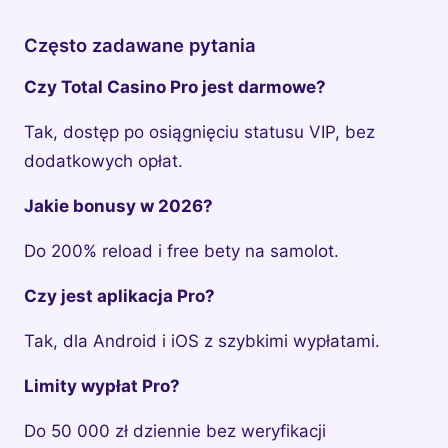
Często zadawane pytania
Czy Total Casino Pro jest darmowe?
Tak, dostęp po osiągnięciu statusu VIP, bez
dodatkowych opłat.
Jakie bonusy w 2026?
Do 200% reload i free bety na samolot.
Czy jest aplikacja Pro?
Tak, dla Android i iOS z szybkimi wypłatami.
Limity wypłat Pro?
Do 50 000 zł dziennie bez weryfikacji