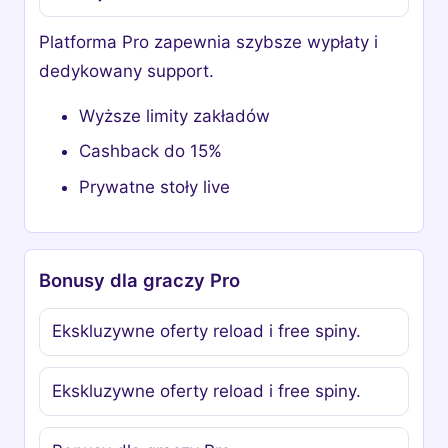
Platforma Pro zapewnia szybsze wypłaty i
dedykowany support.
Wyższe limity zakładów
Cashback do 15%
Prywatne stoły live
Bonusy dla graczy Pro
Ekskluzywne oferty reload i free spiny.
Ekskluzywne oferty reload i free spiny.