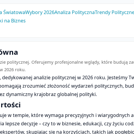
ka Światowa
Wybory 2026
Analiza Polityczna
Trendy Polityczn
ki na Biznes
główna
ie politycznej. Oferujemy profesjonalne wglądy, które budują zau
w 2026 roku.
t, dedykowanej analizie politycznej w 2026 roku. Jesteśmy
pomagają zrozumieć złożoność wydarzeń politycznych, bud
ez dynamiczny krajobraz globalnej polityki.
rtości
uuje w tempie, które wymaga precyzyjnych i wiarygodnych ana
a lepsze decyzje – czy to w biznesie, edukacji, czy życiu co
spertów, skupiając się na korzyściach, takich jak pogłęb