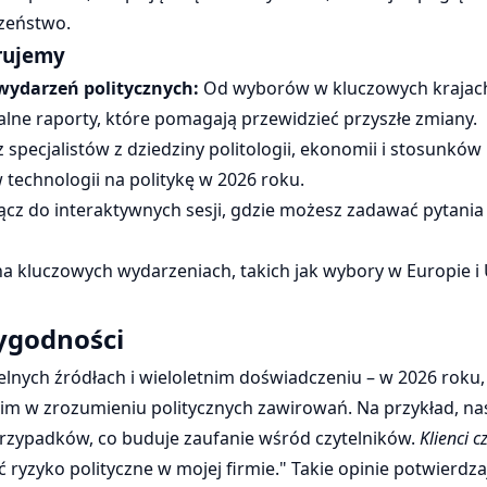
zeństwo.
erujemy
wydarzeń politycznych:
Od wyborów w kluczowych krajac
lne raporty, które pomagają przewidzieć przyszłe zmiany.
 specjalistów z dziedziny politologii, ekonomii i stosunkó
 technologii na politykę w 2026 roku.
łącz do interaktywnych sesji, gdzie możesz zadawać pytani
na kluczowych wydarzeniach, takich jak wybory w Europie i
ygodności
etelnych źródłach i wieloletnim doświadczeniu – w 2026 roku
c im w zrozumieniu politycznych zawirowań. Na przykład, n
przypadków, co buduje zaufanie wśród czytelników.
Klienci c
ć ryzyko polityczne w mojej firmie." Takie opinie potwierdz