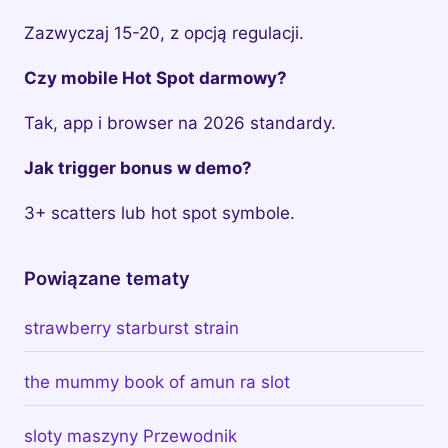
Zazwyczaj 15-20, z opcją regulacji.
Czy mobile Hot Spot darmowy?
Tak, app i browser na 2026 standardy.
Jak trigger bonus w demo?
3+ scatters lub hot spot symbole.
Powiązane tematy
strawberry starburst strain
the mummy book of amun ra slot
sloty maszyny Przewodnik