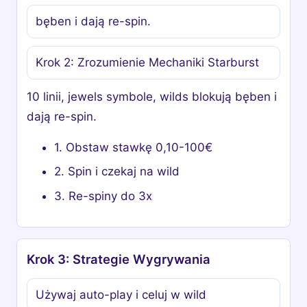
bęben i dają re-spin.
Krok 2: Zrozumienie Mechaniki Starburst
10 linii, jewels symbole, wilds blokują bęben i
dają re-spin.
1. Obstaw stawkę 0,10-100€
2. Spin i czekaj na wild
3. Re-spiny do 3x
Krok 3: Strategie Wygrywania
Używaj auto-play i celuj w wild