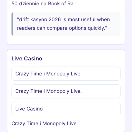
50 dziennie na Book of Ra.
"drift kasyno 2026 is most useful when
readers can compare options quickly."
Live Casino
Crazy Time i Monopoly Live.
Crazy Time i Monopoly Live.
Live Casino
Crazy Time i Monopoly Live.