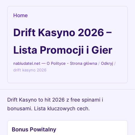
Home
Drift Kasyno 2026 –
Lista Promocji i Gier
nabludatel.net — O Polityce - Strona główna
/
Odkryj
/
drift kasyno 2026
Drift Kasyno to hit 2026 z free spinami i
bonusami. Lista kluczowych cech.
Bonus Powitalny