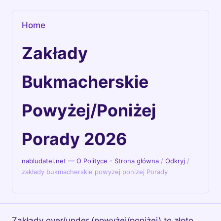
Home
Zakłady
Bukmacherskie
Powyżej/Poniżej
Porady 2026
nabludatel.net — O Polityce - Strona główna
/
Odkryj
/
zakłady bukmacherskie powyzej ponizej Porady
Zakłady over/under (powyżej/poniżej) to złoto