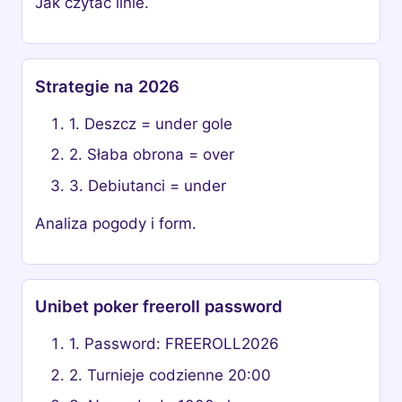
Jak czytać linie.
Strategie na 2026
1. Deszcz = under gole
2. Słaba obrona = over
3. Debiutanci = under
Analiza pogody i form.
Unibet poker freeroll password
1. Password: FREEROLL2026
2. Turnieje codzienne 20:00