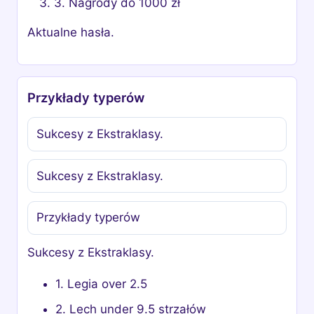
3. Nagrody do 1000 zł
Aktualne hasła.
Przykłady typerów
Sukcesy z Ekstraklasy.
Sukcesy z Ekstraklasy.
Przykłady typerów
Sukcesy z Ekstraklasy.
1. Legia over 2.5
2. Lech under 9.5 strzałów