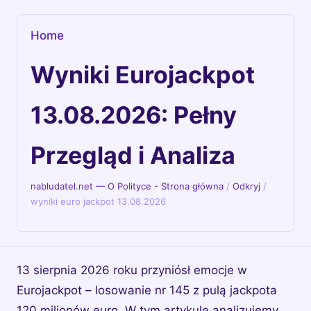
Home
Wyniki Eurojackpot
13.08.2026: Pełny
Przegląd i Analiza
nabludatel.net — O Polityce - Strona główna
/
Odkryj
/
wyniki euro jackpot 13.08.2026
13 sierpnia 2026 roku przyniósł emocje w
Eurojackpot – losowanie nr 145 z pulą jackpota
120 milionów euro. W tym artykule analizujemy