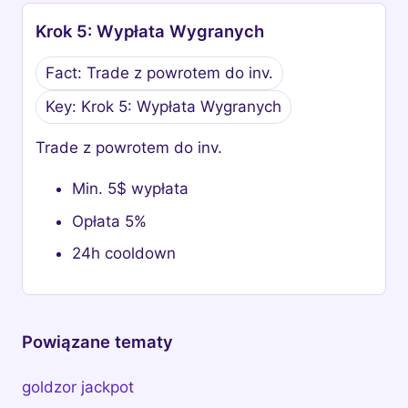
Krok 5: Wypłata Wygranych
Fact: Trade z powrotem do inv.
Key: Krok 5: Wypłata Wygranych
Trade z powrotem do inv.
Min. 5$ wypłata
Opłata 5%
24h cooldown
Powiązane tematy
goldzor jackpot