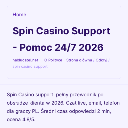
Home
Spin Casino Support
- Pomoc 24/7 2026
nabludatel.net — O Polityce - Strona główna
/
Odkryj
/
spin casino support
Spin Casino support: pełny przewodnik po
obsłudze klienta w 2026. Czat live, email, telefon
dla graczy PL. Średni czas odpowiedzi 2 min,
ocena 4.8/5.