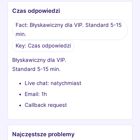
Czas odpowiedzi
Fact: Błyskawiczny dla VIP. Standard 5-15
min.
Key: Czas odpowiedzi
Błyskawiczny dla VIP.
Standard 5-15 min.
Live chat: natychmiast
Email: 1h
Callback request
Najczęstsze problemy