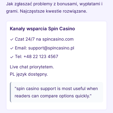
Jak zgłaszać problemy z bonusami, wypłatami i
grami. Najczęstsze kwestie rozwiązane.
Kanały wsparcia Spin Casino
Czat 24/7 na spincasino.com
✓
Email:
support@spincasino.pl
✓
Tel: +48 22 123 4567
✓
Live chat priorytetem.
PL język dostępny.
"spin casino support is most useful when
readers can compare options quickly."