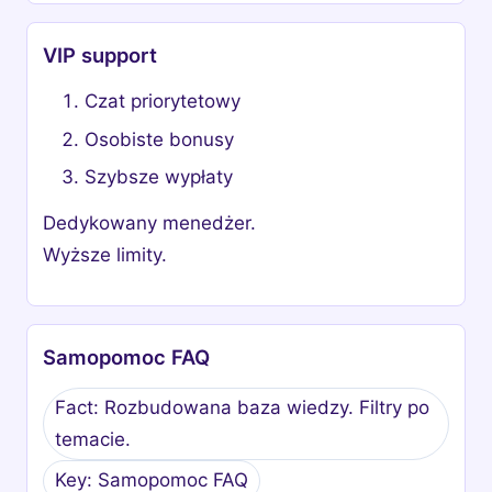
VIP support
Czat priorytetowy
Osobiste bonusy
Szybsze wypłaty
Dedykowany menedżer.
Wyższe limity.
Samopomoc FAQ
Fact: Rozbudowana baza wiedzy. Filtry po
temacie.
Key: Samopomoc FAQ