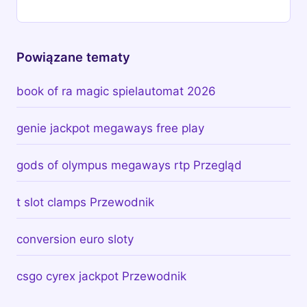
Powiązane tematy
book of ra magic spielautomat 2026
genie jackpot megaways free play
gods of olympus megaways rtp Przegląd
t slot clamps Przewodnik
conversion euro sloty
csgo cyrex jackpot Przewodnik