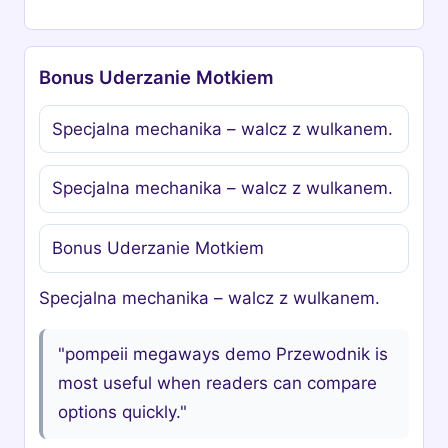
Bonus Uderzanie Motkiem
Specjalna mechanika – walcz z wulkanem.
Specjalna mechanika – walcz z wulkanem.
Bonus Uderzanie Motkiem
Specjalna mechanika – walcz z wulkanem.
"pompeii megaways demo Przewodnik is
most useful when readers can compare
options quickly."