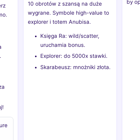
by op
10 obrotów z szansą na duże
erz
wygrane. Symbole high-value to
mo.
explorer i totem Anubisa.
Księga Ra: wild/scatter,
uruchamia bonus.
a
.
Explorer: do 5000x stawki.
Skarabeusz: mnożniki złota.
 za
j!
ure