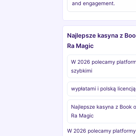
and engagement.
Najlepsze kasyna z Boo
Ra Magic
W 2026 polecamy platform
szybkimi
wypłatami i polską licencją
Najlepsze kasyna z Book o
Ra Magic
W 2026 polecamy platformy