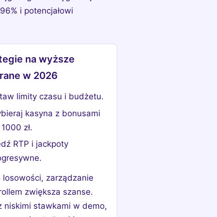
 96% i potencjałowi
tegie na wyższe
rane w 2026
taw limity czasu i budżetu.
bieraj kasyna z bonusami
 1000 zł.
edź RTP i jackpoty
ogresywne.
 losowości, zarządzanie
rollem zwiększa szanse.
z niskimi stawkami w demo,