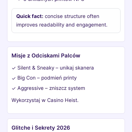
Quick fact:
concise structure often
improves readability and engagement.
Misje z Odciskami Palców
Silent & Sneaky – unikaj skanera
✓
Big Con – podmień printy
✓
Aggressive – zniszcz system
✓
Wykorzystaj w Casino Heist.
Glitche i Sekrety 2026