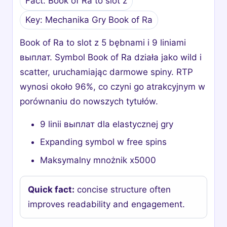
Fact: Book of Ra to slot z
Key: Mechanika Gry Book of Ra
Book of Ra to slot z 5 bębnami i 9 liniami
выплат. Symbol Book of Ra działa jako wild i
scatter, uruchamiając darmowe spiny. RTP
wynosi około 96%, co czyni go atrakcyjnym w
porównaniu do nowszych tytułów.
9 linii выплат dla elastycznej gry
Expanding symbol w free spins
Maksymalny mnożnik x5000
Quick fact:
concise structure often
improves readability and engagement.