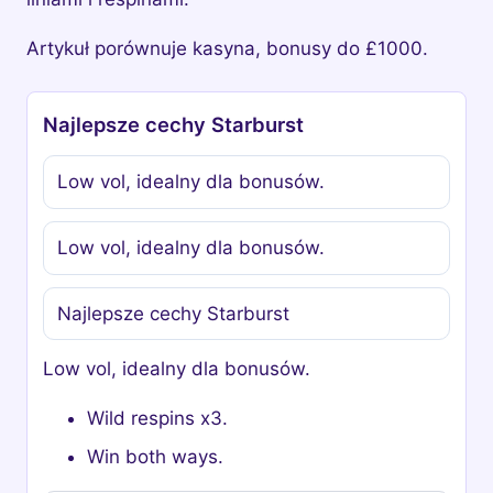
Artykuł porównuje kasyna, bonusy do £1000.
Najlepsze cechy Starburst
Low vol, idealny dla bonusów.
Low vol, idealny dla bonusów.
Najlepsze cechy Starburst
Low vol, idealny dla bonusów.
Wild respins x3.
Win both ways.