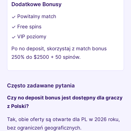
Dodatkowe Bonusy
Powitalny match
✓
Free spins
✓
VIP poziomy
✓
Po no deposit, skorzystaj z match bonus
250% do $2500 + 50 spinów.
Często zadawane pytania
Czy no deposit bonus jest dostępny dla graczy
z Polski?
Tak, obie oferty są otwarte dla PL w 2026 roku,
bez ograniczeń geograficznych.