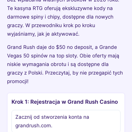
Te kasyna RTG oferują ekskluzywne kody na
darmowe spiny i chipy, dostępne dla nowych
graczy. W przewodniku krok po kroku
wyjaśniamy, jak je aktywować.
Grand Rush daje do $50 no deposit, a Grande
Vegas 50 spinów na top sloty. Obie oferty mają
niskie wymagania obrotu i są dostępne dla
graczy z Polski. Przeczytaj, by nie przegapić tych
promocji!
Krok 1: Rejestracja w Grand Rush Casino
Zacznij od stworzenia konta na
grandrush.com.