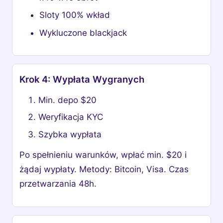
Sloty 100% wkład
Wykluczone blackjack
Krok 4: Wypłata Wygranych
Min. depo $20
Weryfikacja KYC
Szybka wypłata
Po spełnieniu warunków, wpłać min. $20 i
żądaj wypłaty. Metody: Bitcoin, Visa. Czas
przetwarzania 48h.