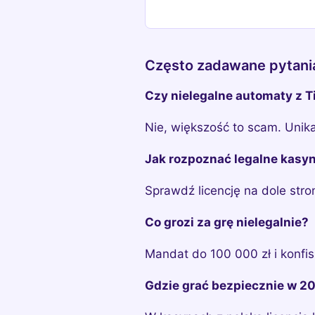
Często zadawane pytani
Czy nielegalne automaty z Ti
Nie, większość to scam. Unika
Jak rozpoznać legalne kasy
Sprawdź licencję na dole strony
Co grozi za grę nielegalnie?
Mandat do 100 000 zł i konfi
Gdzie grać bezpiecznie w 2