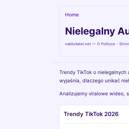
Home
Nielegalny A
nabludatel.net — O Polityce - Stro
Trendy TikTok o nielegalnych
wyjaśnia, dlaczego unikać nie
Analizujemy viralowe wideo,
Trendy TikTok 2026