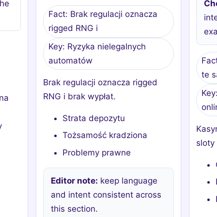
the
Che
Fact: Brak regulacji oznacza
int
rigged RNG i
ex
Key: Ryzyka nielegalnych
automatów
Fact
te 
Brak regulacji oznacza rigged
Key
RNG i brak wypłat.
 na
onli
Strata depozytu
y
Kasyn
Tożsamość kradziona
sloty
Problemy prawne
Editor note:
keep language
and intent consistent across
this section.