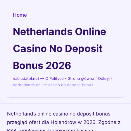
Home
Netherlands Online
Casino No Deposit
Bonus 2026
nabludatel.net — O Polityce - Strona główna
/
Odkryj
/
netherlands online casino no deposit bonus
Netherlands online casino no deposit bonus –
przegląd ofert dla Holendrów w 2026. Zgodne z
KSA regulacjami, bezpieczne kasyna.