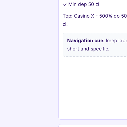
Min dep 50 zł
✓
Top: Casino X - 500% do 5
zł.
Navigation cue:
keep lab
short and specific.