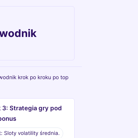
ewodnik
wodnik krok po kroku po top
 3: Strategia gry pod
 bonus
: Sloty volatility średnia.