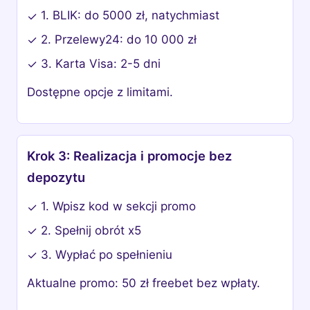
1. BLIK: do 5000 zł, natychmiast
✓
2. Przelewy24: do 10 000 zł
✓
3. Karta Visa: 2-5 dni
✓
Dostępne opcje z limitami.
Krok 3: Realizacja i promocje bez
depozytu
1. Wpisz kod w sekcji promo
✓
2. Spełnij obrót x5
✓
3. Wypłać po spełnieniu
✓
Aktualne promo: 50 zł freebet bez wpłaty.