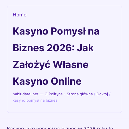
Home
Kasyno Pomysł na
Biznes 2026: Jak
Założyć Własne
Kasyno Online
nabludatel.net — O Polityce - Strona główna
/
Odkryj
/
kasyno pomysł na biznes
Kasyno jako pomysł na biznes w 2026 roku to