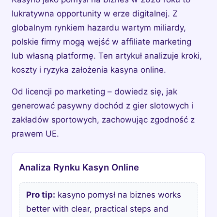
lukratywna opportunity w erze digitalnej. Z
globalnym rynkiem hazardu wartym miliardy,
polskie firmy mogą wejść w affiliate marketing
lub własną platformę. Ten artykuł analizuje kroki,
koszty i ryzyka założenia kasyna online.
Od licencji po marketing – dowiedz się, jak
generować pasywny dochód z gier slotowych i
zakładów sportowych, zachowując zgodność z
prawem UE.
Analiza Rynku Kasyn Online
Pro tip:
kasyno pomysł na biznes works
better with clear, practical steps and