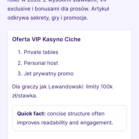
exclusive i bonusami dla prosów. Artykuł
odkrywa sekrety, gry i promocje.
Oferta VIP Kasyno Ciche
Private tables
Personal host
Jet prywatny promo
Dla graczy jak Lewandowski: limity 100k
zł/stawka.
Quick fact:
concise structure often
improves readability and engagement.