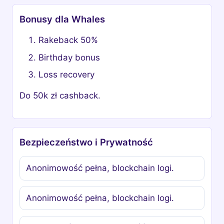
Bonusy dla Whales
Rakeback 50%
Birthday bonus
Loss recovery
Do 50k zł cashback.
Bezpieczeństwo i Prywatność
Anonimowość pełna, blockchain logi.
Anonimowość pełna, blockchain logi.