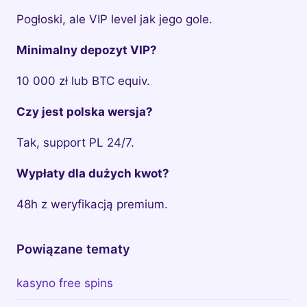
Pogłoski, ale VIP level jak jego gole.
Minimalny depozyt VIP?
10 000 zł lub BTC equiv.
Czy jest polska wersja?
Tak, support PL 24/7.
Wypłaty dla dużych kwot?
48h z weryfikacją premium.
Powiązane tematy
kasyno free spins