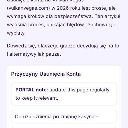
(vulkanvegas.com) w 2026 roku jest proste, ale
wymaga kroków dla bezpieczeństwa. Ten artykuł
wyjaśnia proces, unikając błędów i zachowując
wypłaty.
Dowiedz się, dlaczego gracze decydują się na to
i alternatywy jak pauza.
Przyczyny Usunięcia Konta
PORTAL note:
update this page regularly
to keep it relevant.
Od uzależnienia po zmianę kasyna –