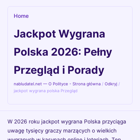
Home
Jackpot Wygrana
Polska 2026: Pełny
Przegląd i Porady
nabludatel.net — O Polityce - Strona główna
/
Odkryj
/
jackpot wygrana polska Przegląd
W 2026 roku jackpot wygrana Polska przyciąga
uwagę tysięcy graczy marzących o wielkich
wygranych w kasynach online i loteriach. Ten