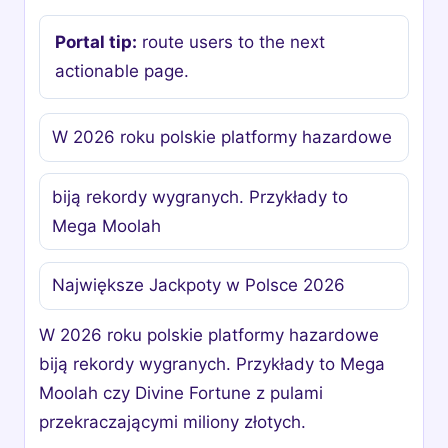
Portal tip:
route users to the next
actionable page.
W 2026 roku polskie platformy hazardowe
biją rekordy wygranych. Przykłady to
Mega Moolah
Największe Jackpoty w Polsce 2026
W 2026 roku polskie platformy hazardowe
biją rekordy wygranych. Przykłady to Mega
Moolah czy Divine Fortune z pulami
przekraczającymi miliony złotych.