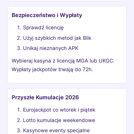
Bezpieczeństwo i Wypłaty
Sprawdź licencję
Użyj szybkich metod jak Blik
Unikaj nieznanych APK
Wybieraj kasyna z licencją MGA lub UKGC.
Wypłaty jackpotów trwają do 72h.
Przyszłe Kumulacje 2026
Eurojackpot co wtorek i piątek
Lotto kumulacje weekendowe
Kasynowe eventy specjalne