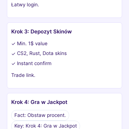
Łatwy login.
Krok 3: Depozyt Skinów
Min. 1$ value
✓
CS2, Rust, Dota skins
✓
Instant confirm
✓
Trade link.
Krok 4: Gra w Jackpot
Fact: Obstaw procent.
Key: Krok 4: Gra w Jackpot