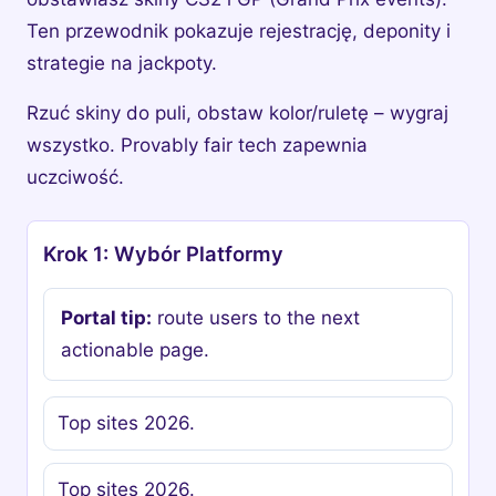
Ten przewodnik pokazuje rejestrację, deponity i
strategie na jackpoty.
Rzuć skiny do puli, obstaw kolor/ruletę – wygraj
wszystko. Provably fair tech zapewnia
uczciwość.
Krok 1: Wybór Platformy
Portal tip:
route users to the next
actionable page.
Top sites 2026.
Top sites 2026.