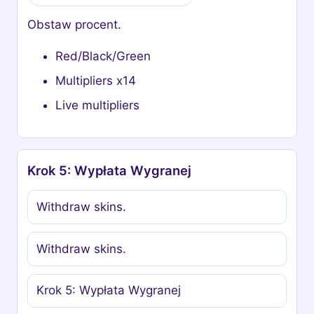
Obstaw procent.
Red/Black/Green
Multipliers x14
Live multipliers
Krok 5: Wypłata Wygranej
Withdraw skins.
Withdraw skins.
Krok 5: Wypłata Wygranej