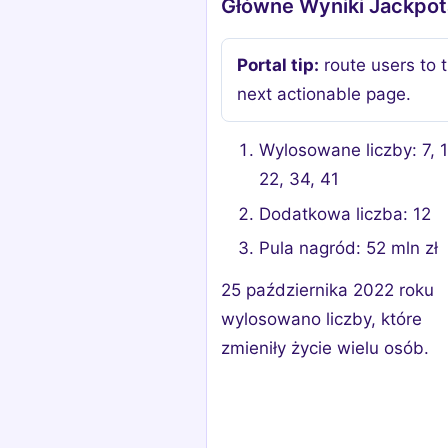
Główne Wyniki Jackpot
Portal tip:
route users to 
next actionable page.
Wylosowane liczby: 7, 1
22, 34, 41
Dodatkowa liczba: 12
Pula nagród: 52 mln zł
25 października 2022 roku
wylosowano liczby, które
zmieniły życie wielu osób.