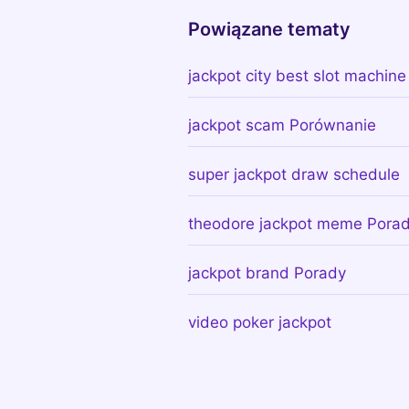
Powiązane tematy
jackpot city best slot machine
jackpot scam Porównanie
super jackpot draw schedule
theodore jackpot meme Pora
jackpot brand Porady
video poker jackpot