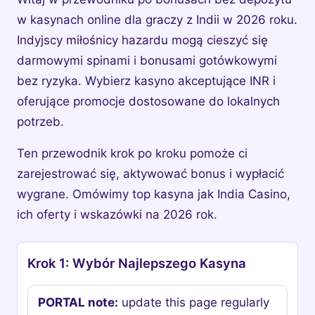
w kasynach online dla graczy z Indii w 2026 roku.
Indyjscy miłośnicy hazardu mogą cieszyć się
darmowymi spinami i bonusami gotówkowymi
bez ryzyka. Wybierz kasyno akceptujące INR i
oferujące promocje dostosowane do lokalnych
potrzeb.
Ten przewodnik krok po kroku pomoże ci
zarejestrować się, aktywować bonus i wypłacić
wygrane. Omówimy top kasyna jak India Casino,
ich oferty i wskazówki na 2026 rok.
Krok 1: Wybór Najlepszego Kasyna
PORTAL note:
update this page regularly