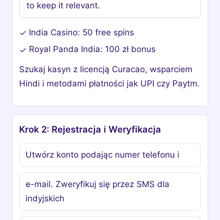
to keep it relevant.
India Casino: 50 free spins
✓
Royal Panda India: 100 zł bonus
✓
Szukaj kasyn z licencją Curacao, wsparciem
Hindi i metodami płatności jak UPI czy Paytm.
Krok 2: Rejestracja i Weryfikacja
Utwórz konto podając numer telefonu i
e-mail. Zweryfikuj się przez SMS dla
indyjskich