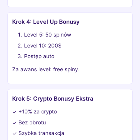
Krok 4: Level Up Bonusy
Level 5: 50 spinów
Level 10: 200$
Postęp auto
Za awans level: free spiny.
Krok 5: Crypto Bonusy Ekstra
+10% za crypto
✓
Bez obrotu
✓
Szybka transakcja
✓