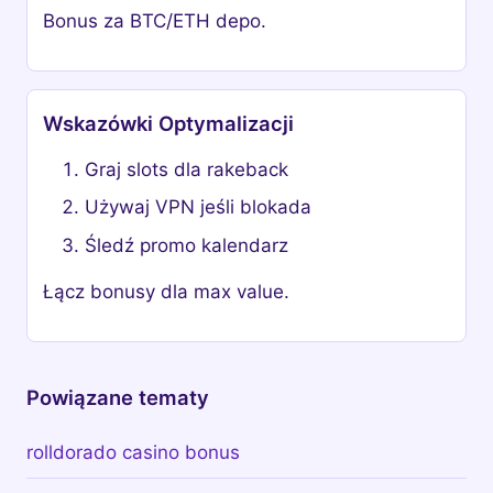
Bonus za BTC/ETH depo.
Wskazówki Optymalizacji
Graj slots dla rakeback
Używaj VPN jeśli blokada
Śledź promo kalendarz
Łącz bonusy dla max value.
Powiązane tematy
rolldorado casino bonus