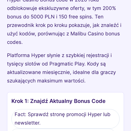
odblokowuje ekskluzywne oferty, w tym 200%
bonus do 5000 PLN i 150 free spins. Ten
przewodnik krok po kroku pokazuje, jak znaleźć i
użyć kodów, porównując z Malibu Casino bonus
codes.
Platforma Hyper słynie z szybkiej rejestracji i
tysięcy slotów od Pragmatic Play. Kody są
aktualizowane miesięcznie, idealne dla graczy
szukających maksimum wartości.
Krok 1: Znajdź Aktualny Bonus Code
Fact: Sprawdź stronę promocji Hyper lub
newsletter.