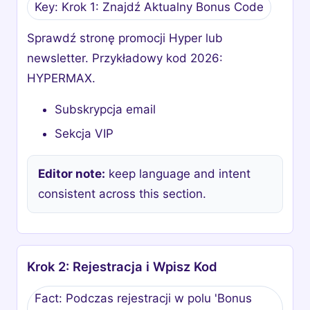
Key: Krok 1: Znajdź Aktualny Bonus Code
Sprawdź stronę promocji Hyper lub
newsletter. Przykładowy kod 2026:
HYPERMAX.
Subskrypcja email
Sekcja VIP
Editor note:
keep language and intent
consistent across this section.
Krok 2: Rejestracja i Wpisz Kod
Fact: Podczas rejestracji w polu 'Bonus