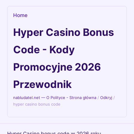
Home
Hyper Casino Bonus
Code - Kody
Promocyjne 2026
Przewodnik
nabludatel.net — O Polityce - Strona główna
/
Odkryj
/
hyper casino bonus code
Hyper Casino bonus code w 2026 roku