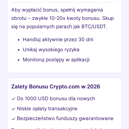
Aby wypłacić bonus, spełnij wymagania
obrotu – zwykle 10-20x kwoty bonusu. Skup
się na popularnych parach jak BTC/USDT.
Handluj aktywnie przez 30 dni
Unikaj wysokiego ryzyka
Monitoruj postępy w aplikacji
Zalety Bonusu Crypto.com w 2026
Do 1000 USD bonusu dla nowych
✓
Niskie opłaty transakcyjne
✓
Bezpieczeństwo funduszy gwarantowane
✓