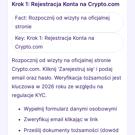
Krok 1: Rejestracja Konta na Crypto.com
Fact: Rozpocznij od wizyty na oficjalnej
stronie
Key: Krok 1: Rejestracja Konta na
Crypto.com
Rozpocznij od wizyty na oficjalnej stronie
Crypto.com. Kliknij 'Zarejestruj się' i podaj
email oraz hasło. Weryfikacja tożsamości jest
kluczowa w 2026 roku ze względu na
regulacje KYC.
Wypełnij formularz danymi osobowymi
Zweryfikuj email klikając w link
Prześlij dokumenty tożsamości (dowód