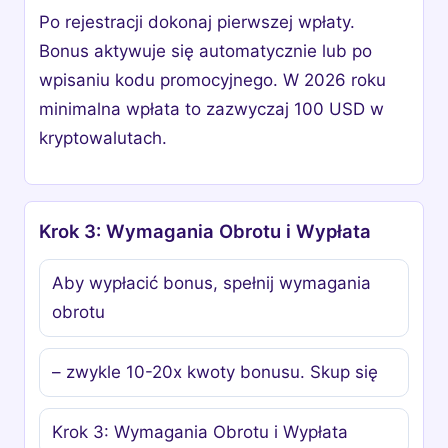
Po rejestracji dokonaj pierwszej wpłaty.
Bonus aktywuje się automatycznie lub po
wpisaniu kodu promocyjnego. W 2026 roku
minimalna wpłata to zazwyczaj 100 USD w
kryptowalutach.
Krok 3: Wymagania Obrotu i Wypłata
Aby wypłacić bonus, spełnij wymagania
obrotu
– zwykle 10-20x kwoty bonusu. Skup się
Krok 3: Wymagania Obrotu i Wypłata