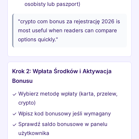
osobisty lub paszport)
"crypto com bonus za rejestrację 2026 is
most useful when readers can compare
options quickly."
Krok 2: Wpłata Środków i Aktywacja
Bonusu
Wybierz metodę wpłaty (karta, przelew,
✓
crypto)
Wpisz kod bonusowy jeśli wymagany
✓
Sprawdź saldo bonusowe w panelu
✓
użytkownika