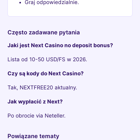
Graj odpowiedzialnie.
Często zadawane pytania
Jaki jest Next Casino no deposit bonus?
Lista od 10-50 USD/FS w 2026.
Czy są kody do Next Casino?
Tak, NEXTFREE20 aktualny.
Jak wypłacić z Next?
Po obrocie via Neteller.
Powiązane tematy