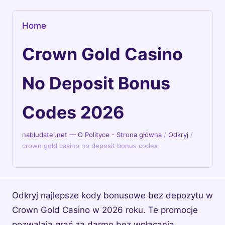
Home
Crown Gold Casino
No Deposit Bonus
Codes 2026
nabludatel.net — O Polityce - Strona główna
/
Odkryj
/
crown gold casino no deposit bonus codes
Odkryj najlepsze kody bonusowe bez depozytu w
Crown Gold Casino w 2026 roku. Te promocje
pozwalają grać za darmo bez wpłacania