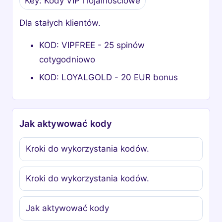
Key: Kody VIP i lojalnościowe
Dla stałych klientów.
KOD: VIPFREE - 25 spinów
cotygodniowo
KOD: LOYALGOLD - 20 EUR bonus
Jak aktywować kody
Kroki do wykorzystania kodów.
Kroki do wykorzystania kodów.
Jak aktywować kody