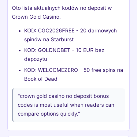
Oto lista aktualnych kodów no deposit w
Crown Gold Casino.
KOD: CGC2026FREE - 20 darmowych
spinów na Starburst
KOD: GOLDNOBET - 10 EUR bez
depozytu
KOD: WELCOMEZERO - 50 free spins na
Book of Dead
"crown gold casino no deposit bonus
codes is most useful when readers can
compare options quickly."