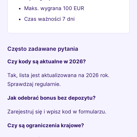
Maks. wygrana 100 EUR
Czas ważności 7 dni
Często zadawane pytania
Czy kody są aktualne w 2026?
Tak, lista jest aktualizowana na 2026 rok.
Sprawdzaj regularnie.
Jak odebrać bonus bez depozytu?
Zarejestruj się i wpisz kod w formularzu.
Czy są ograniczenia krajowe?