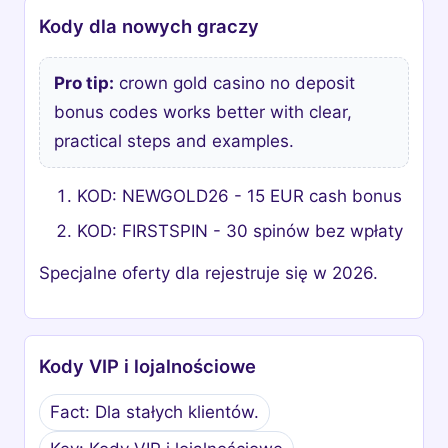
Kody dla nowych graczy
Pro tip:
crown gold casino no deposit
bonus codes works better with clear,
practical steps and examples.
KOD: NEWGOLD26 - 15 EUR cash bonus
KOD: FIRSTSPIN - 30 spinów bez wpłaty
Specjalne oferty dla rejestruje się w 2026.
Kody VIP i lojalnościowe
Fact: Dla stałych klientów.