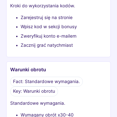
Kroki do wykorzystania kodów.
Zarejestruj się na stronie
Wpisz kod w sekcji bonusy
Zweryfikuj konto e-mailem
Zacznij grać natychmiast
Warunki obrotu
Fact: Standardowe wymagania.
Key: Warunki obrotu
Standardowe wymagania.
Wymagany obrót x30-40