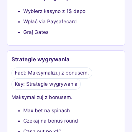
Wybierz kasyno z 1$ depo
Wpłać via Paysafecard
Graj Gates
Strategie wygrywania
Fact: Maksymalizuj z bonusem.
Key: Strategie wygrywania
Maksymalizuj z bonusem.
Max bet na spinach
Czekaj na bonus round
Cash out po x10