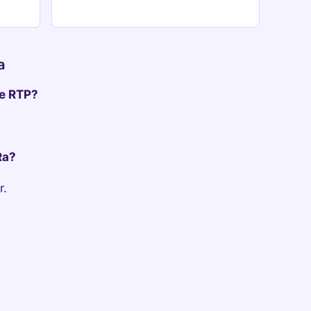
a
ze RTP?
Ra?
r.