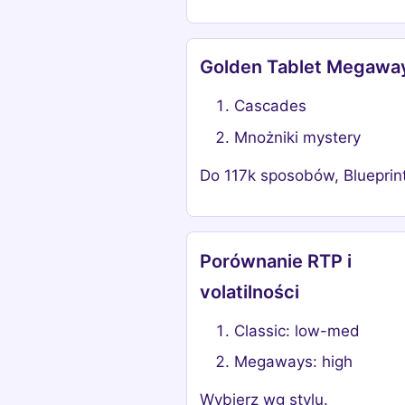
Golden Tablet Megawa
Cascades
Mnożniki mystery
Do 117k sposobów, Blueprint
Porównanie RTP i
volatilności
Classic: low-med
Megaways: high
Wybierz wg stylu.