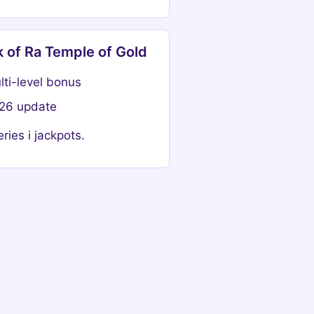
 of Ra Temple of Gold
lti-level bonus
26 update
ries i jackpots.