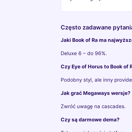
Często zadawane pytani
Jaki Book of Ra ma najwyżs
Deluxe 6 – do 96%.
Czy Eye of Horus to Book of 
Podobny styl, ale inny provide
Jak grać Megaways wersje?
Zwróć uwagę na cascades.
Czy są darmowe dema?