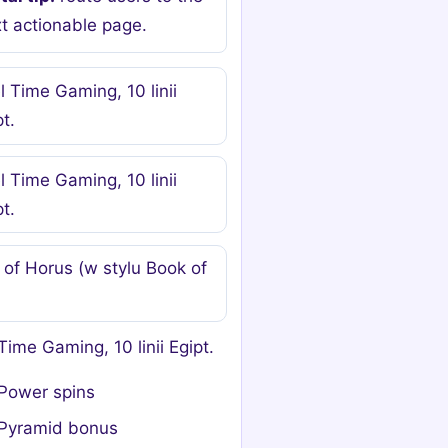
t actionable page.
l Time Gaming, 10 linii
t.
l Time Gaming, 10 linii
t.
 of Horus (w stylu Book of
Time Gaming, 10 linii Egipt.
Power spins
Pyramid bonus