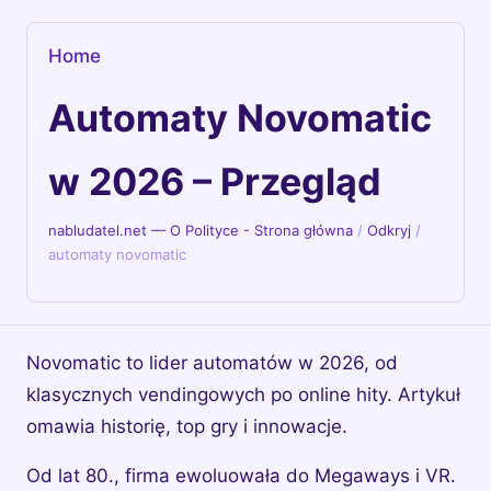
Home
Automaty Novomatic
w 2026 – Przegląd
nabludatel.net — O Polityce - Strona główna
/
Odkryj
/
automaty novomatic
Novomatic to lider automatów w 2026, od
klasycznych vendingowych po online hity. Artykuł
omawia historię, top gry i innowacje.
Od lat 80., firma ewoluowała do Megaways i VR.