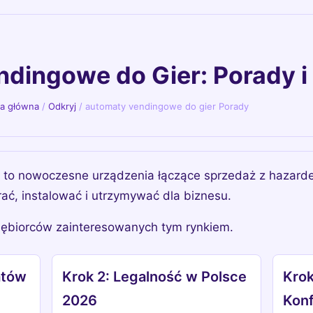
dingowe do Gier: Porady i
na główna
/
Odkryj
/
automaty vendingowe do gier Porady
 to nowoczesne urządzenia łączące sprzedaż z hazard
ać, instalować i utrzymywać dla biznesu.
iębiorców zainteresowanych tym rynkiem.
atów
Krok 2: Legalność w Polsce
Krok
2026
Konf