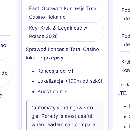
Fact: Sprawdź koncesje Total
Pod
Casino i lokalne
int
Key: Krok 2: Legalność w
Pod
Polsce 2026
int
deo
Sprawdź koncesje Total Casino i
lokalne przepisy.
Krok
Kon
Koncesja od MF
 do
Lokalizacja >100m od szkół
Podłą
Audyt co rok
LTE.
ty
"automaty vendingowe do
d
gier Porady is most useful
when readers can compare