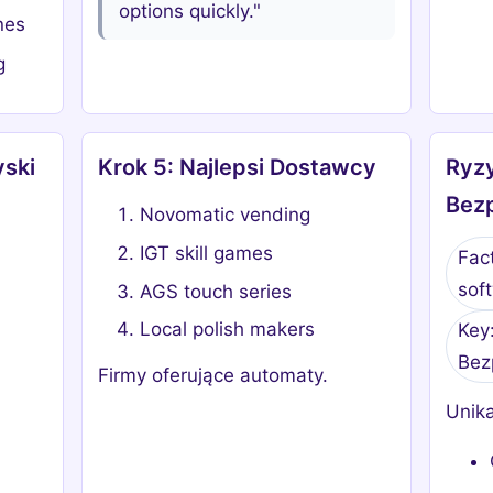
options quickly."
nes
g
yski
Krok 5: Najlepsi Dostawcy
Ryzy
Bez
Novomatic vending
IGT skill games
Fact
sof
AGS touch series
Local polish makers
Key
Bez
Firmy oferujące automaty.
Unika