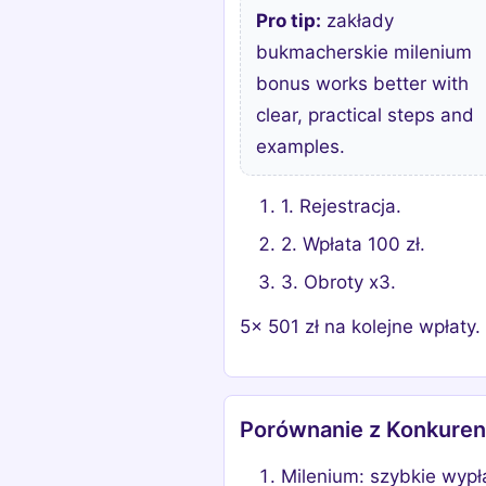
Pro tip:
zakłady
bukmacherskie milenium
bonus works better with
clear, practical steps and
examples.
1. Rejestracja.
2. Wpłata 100 zł.
3. Obroty x3.
5x 501 zł na kolejne wpłaty.
Porównanie z Konkuren
Milenium: szybkie wypł