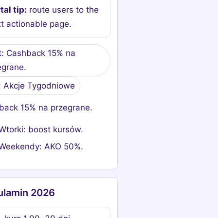
tal tip:
route users to the
t actionable page.
t: Cashback 15% na
egrane.
: Akcje Tygodniowe
back 15% na przegrane.
Wtorki: boost kursów.
Weekendy: AKO 50%.
ulamin 2026