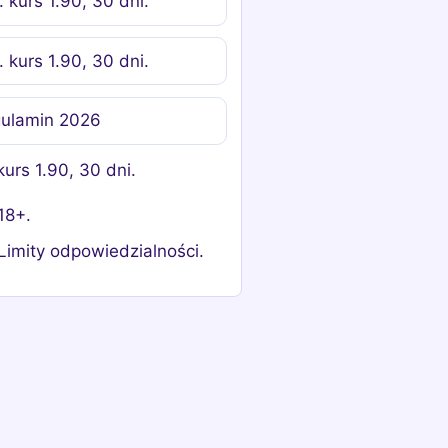
. kurs 1.90, 30 dni.
. kurs 1.90, 30 dni.
ulamin 2026
kurs 1.90, 30 dni.
18+.
Limity odpowiedzialności.