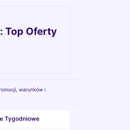
 Top Oferty
romocji, warunków i
je Tygodniowe