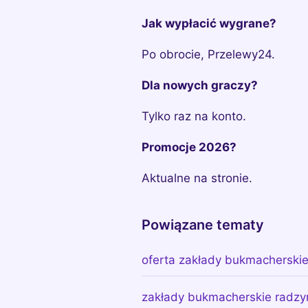
Jak wypłacić wygrane?
Po obrocie, Przelewy24.
Dla nowych graczy?
Tylko raz na konto.
Promocje 2026?
Aktualne na stronie.
Powiązane tematy
oferta zakłady bukmacherski
zakłady bukmacherskie radzy