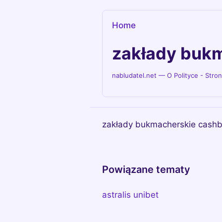
Home
zakłady buk
nabludatel.net — O Polityce - Stro
zakłady bukmacherskie cashba
Powiązane tematy
astralis unibet