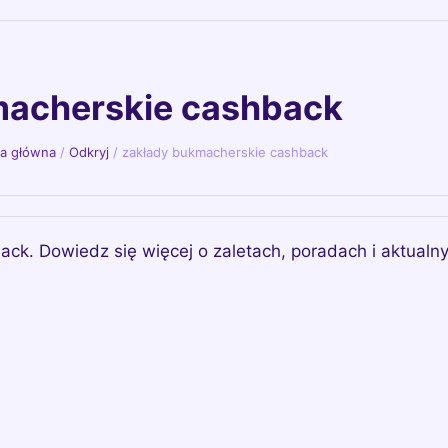
macherskie cashback
na główna
/
Odkryj
/
zakłady bukmacherskie cashback
ck. Dowiedz się więcej o zaletach, poradach i aktualny