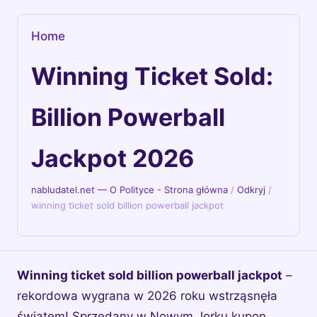
Home
Winning Ticket Sold:
Billion Powerball
Jackpot 2026
nabludatel.net — O Polityce - Strona główna
/
Odkryj
/
winning ticket sold billion powerball jackpot
Winning ticket sold billion powerball jackpot
–
rekordowa wygrana w 2026 roku wstrząsnęła
światem! Sprzedany w Nowym Jorku kupon