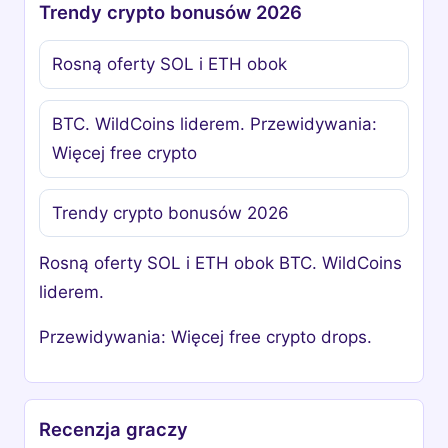
Trendy crypto bonusów 2026
Rosną oferty SOL i ETH obok
BTC. WildCoins liderem. Przewidywania:
Więcej free crypto
Trendy crypto bonusów 2026
Rosną oferty SOL i ETH obok BTC. WildCoins
liderem.
Przewidywania: Więcej free crypto drops.
Recenzja graczy