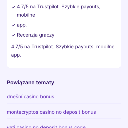
4.7/5 na Trustpilot. Szybkie payouts,
✓
mobilne
app.
✓
Recenzja graczy
✓
4.7/5 na Trustpilot. Szybkie payouts, mobilne
app.
Powiązane tematy
dnešní casino bonus
montecryptos casino no deposit bonus
yeti casino no deposit bonus code