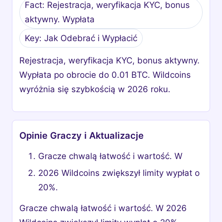
Fact: Rejestracja, weryfikacja KYC, bonus
aktywny. Wypłata
Key: Jak Odebrać i Wypłacić
Rejestracja, weryfikacja KYC, bonus aktywny.
Wypłata po obrocie do 0.01 BTC. Wildcoins
wyróżnia się szybkością w 2026 roku.
Opinie Graczy i Aktualizacje
Gracze chwalą łatwość i wartość. W
2026 Wildcoins zwiększył limity wypłat o
20%.
Gracze chwalą łatwość i wartość. W 2026