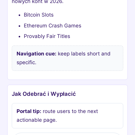
nowych kont w 2026.
Bitcoin Slots
Ethereum Crash Games
Provably Fair Titles
Navigation cue:
keep labels short and
specific.
Jak Odebrać i Wypłacić
Portal tip:
route users to the next
actionable page.