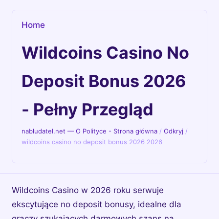
Home
Wildcoins Casino No
Deposit Bonus 2026
- Pełny Przegląd
nabludatel.net — O Polityce - Strona główna
/
Odkryj
/
wildcoins casino no deposit bonus 2026 2026
Wildcoins Casino w 2026 roku serwuje
ekscytujące no deposit bonusy, idealne dla
graczy szukających darmowych szans na