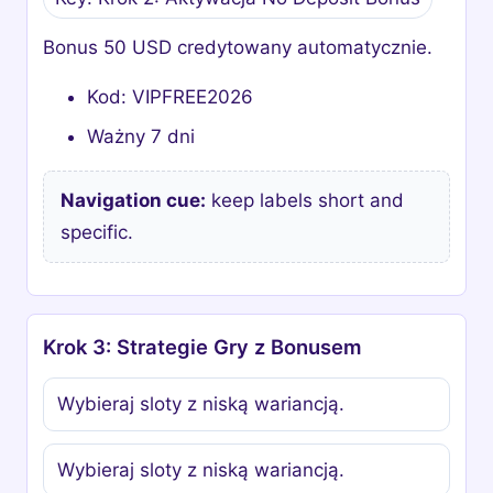
Bonus 50 USD credytowany automatycznie.
Kod: VIPFREE2026
Ważny 7 dni
Navigation cue:
keep labels short and
specific.
Krok 3: Strategie Gry z Bonusem
Wybieraj sloty z niską wariancją.
Wybieraj sloty z niską wariancją.