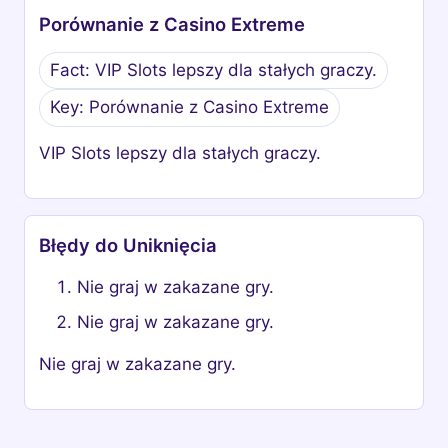
Porównanie z Casino Extreme
Fact: VIP Slots lepszy dla stałych graczy.
Key: Porównanie z Casino Extreme
VIP Slots lepszy dla stałych graczy.
Błędy do Uniknięcia
Nie graj w zakazane gry.
Nie graj w zakazane gry.
Nie graj w zakazane gry.