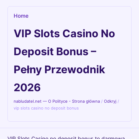
Home
VIP Slots Casino No
Deposit Bonus –
Pełny Przewodnik
2026
nabludatel.net — O Polityce - Strona główna
/
Odkryj
/
vip slots casino no deposit bonus
VIP Slots Casino no deposit bonus to darmowa