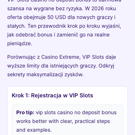
szansa na wygrane bez ryzyka. W 2026 roku
oferta obejmuje 50 USD dla nowych graczy i
stałych. Ten przewodnik krok po kroku wyjaśni,
jak odebrać bonus i zamienić go na realne
pieniądze.
Porównując z Casino Extreme, VIP Slots daje
wyższe limity dla istniejących graczy. Odkryj
sekrety maksymalizacji zysków.
Krok 1: Rejestracja w VIP Slots
Pro tip:
vip slots casino no deposit bonus
works better with clear, practical steps
and examples.