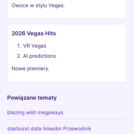
Owoce w stylu Vegas.
2026 Vegas Hits
VR Vegas
AI predictions
Nowe premiery.
Powiązane tematy
blazing wild megaways
starburst data linkedin Przewodnik