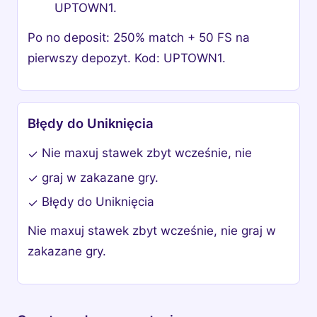
UPTOWN1.
Po no deposit: 250% match + 50 FS na
pierwszy depozyt. Kod: UPTOWN1.
Błędy do Uniknięcia
Nie maxuj stawek zbyt wcześnie, nie
✓
graj w zakazane gry.
✓
Błędy do Uniknięcia
✓
Nie maxuj stawek zbyt wcześnie, nie graj w
zakazane gry.