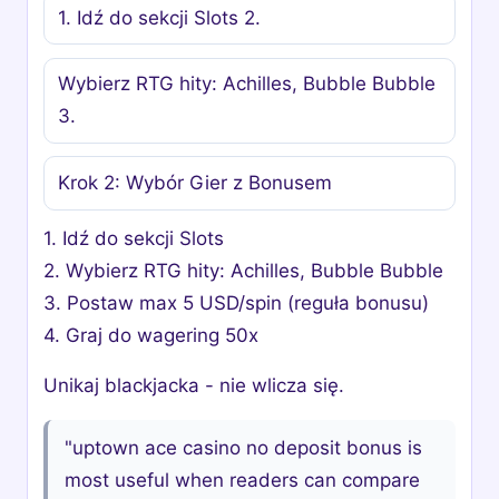
1. Idź do sekcji Slots 2.
Wybierz RTG hity: Achilles, Bubble Bubble
3.
Krok 2: Wybór Gier z Bonusem
1. Idź do sekcji Slots
2. Wybierz RTG hity: Achilles, Bubble Bubble
3. Postaw max 5 USD/spin (reguła bonusu)
4. Graj do wagering 50x
Unikaj blackjacka - nie wlicza się.
"uptown ace casino no deposit bonus is
most useful when readers can compare