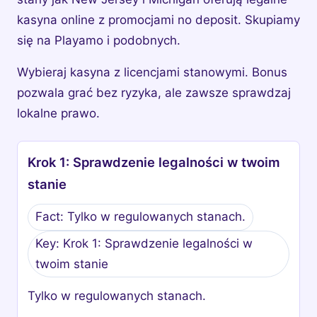
kasyna online z promocjami no deposit. Skupiamy
się na Playamo i podobnych.
Wybieraj kasyna z licencjami stanowymi. Bonus
pozwala grać bez ryzyka, ale zawsze sprawdzaj
lokalne prawo.
Krok 1: Sprawdzenie legalności w twoim
stanie
Fact: Tylko w regulowanych stanach.
Key: Krok 1: Sprawdzenie legalności w
twoim stanie
Tylko w regulowanych stanach.