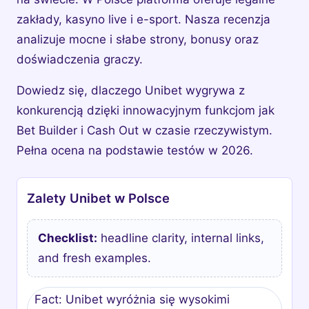
zakłady, kasyno live i e-sport. Nasza recenzja
analizuje mocne i słabe strony, bonusy oraz
doświadczenia graczy.
Dowiedz się, dlaczego Unibet wygrywa z
konkurencją dzięki innowacyjnym funkcjom jak
Bet Builder i Cash Out w czasie rzeczywistym.
Pełna ocena na podstawie testów w 2026.
Zalety Unibet w Polsce
Checklist:
headline clarity, internal links,
and fresh examples.
Fact: Unibet wyróżnia się wysokimi