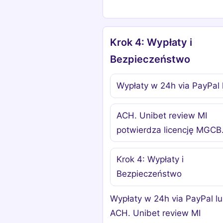
Krok 4: Wypłaty i
Bezpieczeństwo
Wypłaty w 24h via PayPal 
ACH. Unibet review MI
potwierdza licencję MGCB
Krok 4: Wypłaty i
Bezpieczeństwo
Wypłaty w 24h via PayPal l
ACH. Unibet review MI