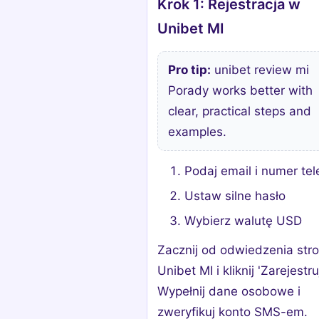
Krok 1: Rejestracja w
Unibet MI
Pro tip:
unibet review mi
Porady works better with
clear, practical steps and
examples.
Podaj email i numer tel
Ustaw silne hasło
Wybierz walutę USD
Zacznij od odwiedzenia str
Unibet MI i kliknij 'Zarejestruj
Wypełnij dane osobowe i
zweryfikuj konto SMS-em.