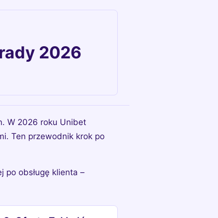
orady 2026
n. W 2026 roku Unibet
mi. Ten przewodnik krok po
j po obsługę klienta –