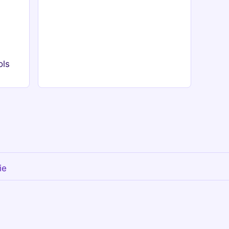
ols
ie