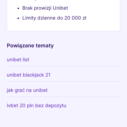
Brak prowizji Unibet
Limity dzienne do 20 000 zł
Powiązane tematy
unibet list
unibet blackjack 21
jak grać na unibet
lvbet 20 pln bez depozytu