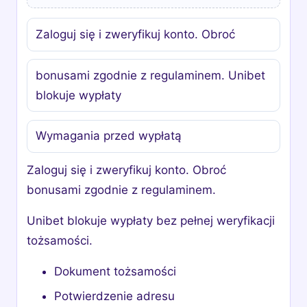
Zaloguj się i zweryfikuj konto. Obroć
bonusami zgodnie z regulaminem. Unibet
blokuje wypłaty
Wymagania przed wypłatą
Zaloguj się i zweryfikuj konto. Obroć
bonusami zgodnie z regulaminem.
Unibet blokuje wypłaty bez pełnej weryfikacji
tożsamości.
Dokument tożsamości
Potwierdzenie adresu