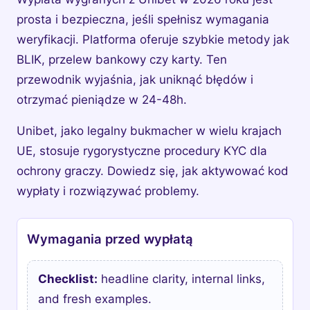
prosta i bezpieczna, jeśli spełnisz wymagania
weryfikacji. Platforma oferuje szybkie metody jak
BLIK, przelew bankowy czy karty. Ten
przewodnik wyjaśnia, jak uniknąć błędów i
otrzymać pieniądze w 24-48h.
Unibet, jako legalny bukmacher w wielu krajach
UE, stosuje rygorystyczne procedury KYC dla
ochrony graczy. Dowiedz się, jak aktywować kod
wypłaty i rozwiązywać problemy.
Wymagania przed wypłatą
Checklist:
headline clarity, internal links,
and fresh examples.