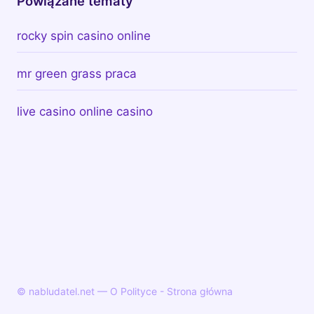
Powiązane tematy
rocky spin casino online
mr green grass praca
live casino online casino
© nabludatel.net — O Polityce - Strona główna