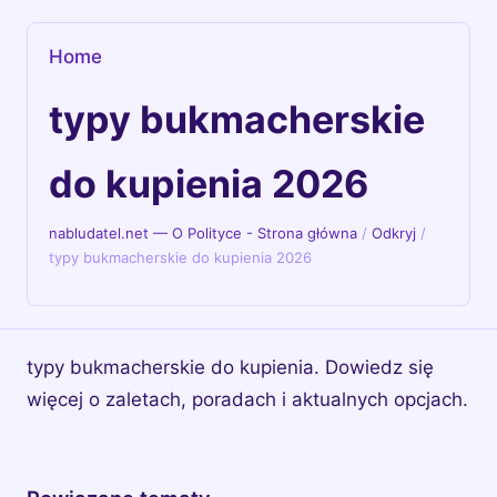
Home
typy bukmacherskie
do kupienia 2026
nabludatel.net — O Polityce - Strona główna
/
Odkryj
/
typy bukmacherskie do kupienia 2026
typy bukmacherskie do kupienia. Dowiedz się
więcej o zaletach, poradach i aktualnych opcjach.