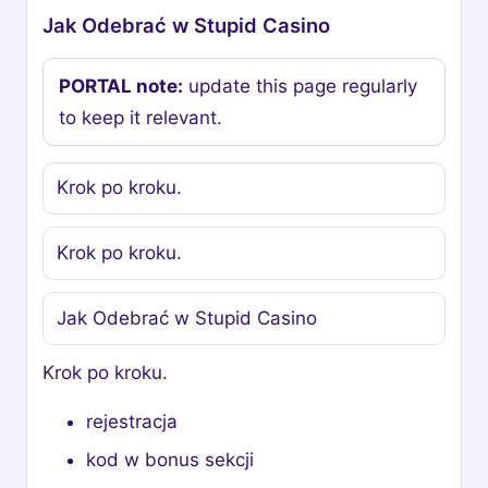
Jak Odebrać w Stupid Casino
PORTAL note:
update this page regularly
to keep it relevant.
Krok po kroku.
Krok po kroku.
Jak Odebrać w Stupid Casino
Krok po kroku.
rejestracja
kod w bonus sekcji